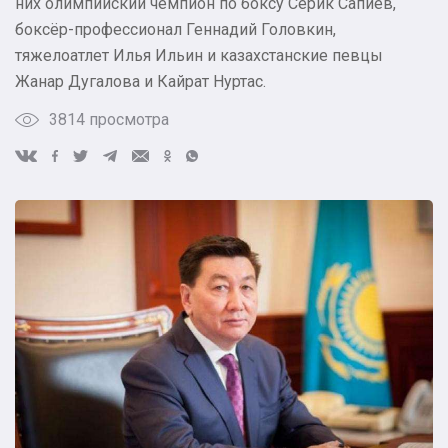
них олимпийский чемпион по боксу Серик Сапиев,
боксёр-профессионал Геннадий Головкин,
тяжелоатлет Илья Ильин и казахстанские певцы
Жанар Дугалова и Кайрат Нуртас.
3814 просмотра