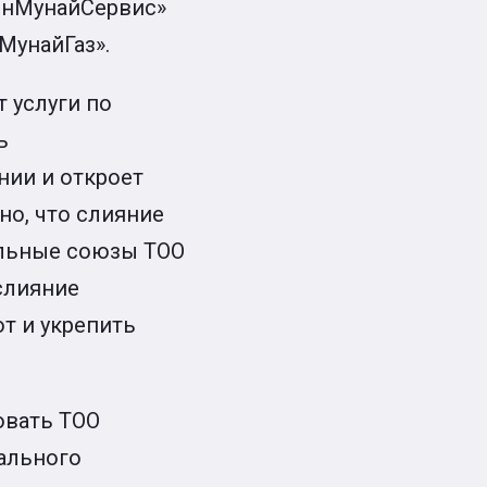
енМунайСервис»
МунайГаз».
 услуги по
ь
ии и откроет
но, что слияние
альные союзы ТОО
слияние
т и укрепить
овать ТОО
ального