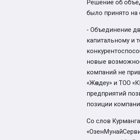
Решение об объе
было принято на 
- Объединение дв
капитальному и 
конкурентоспосо
новые возможнос
компаний не при
«Жөндеу» и ТОО «
предприятий поз
позиции компании
Со слов Курманга
«ОзенМунайСерви