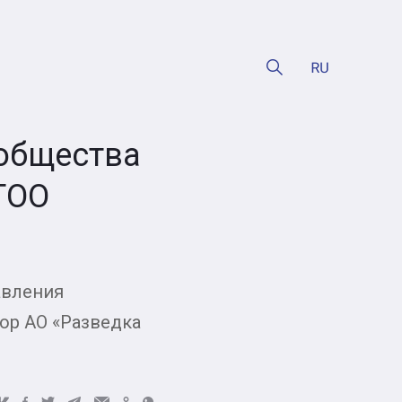
общества
ТОО
авления
ор АО «Разведка