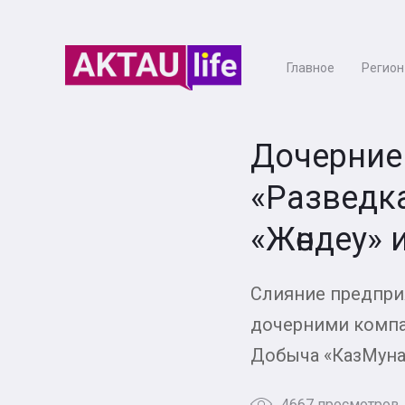
Главное
Регион
Дочерние
«Разведк
«Жөндеу» 
Слияние предпри
дочерними компа
Добыча «КазМуна
4667 просмотров