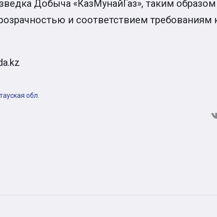
зведка Добыча «КазМунайГаз», таким образом
прозрачностью и соответствием требованиям 
da.kz
тауская обл.