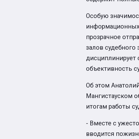
Особую значимос
информационных 
прозрачное отпра
залов судебного 
дисциплинирует с
объективность с
Об этом Анатолий
Мангистауском об
итогам работы суд
- Вместе с ужест
вводится пожизне