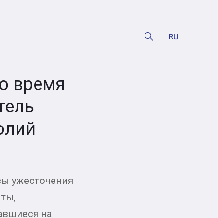
во время
тель
олий
сы ужесточения
ты,
чавшиеся на