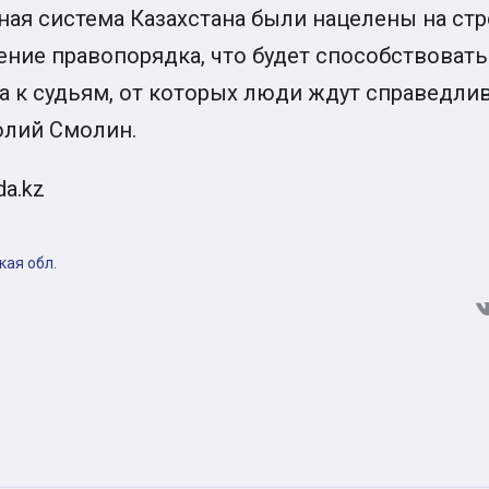
ная система Казахстана были нацелены на ст
ление правопорядка, что будет способствова
 к судьям, от которых люди ждут справедлив
олий Смолин.
da.kz
кая обл.