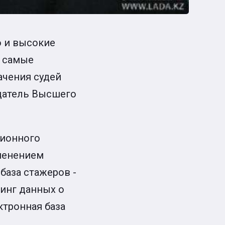
о и высокие
о самые
ачения судей
едатель Высшего
ционного
именением
база стажеров -
инг данных о
ктронная база