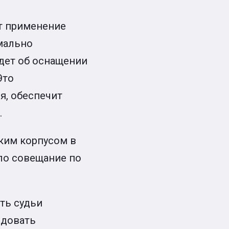
т применение
мально
идет об оснащении
Это
я, обеспечит
.
ским корпусом в
шло совещание по
ть судьи
ндовать