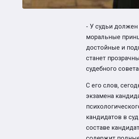
- У судьи долже
моральные принц
достойные и подг
станет прозрачн
судебного совета
С его слов, сег
экзамена кандид
психологического
кандидатов в суд
составе кандидат
содержит полные 