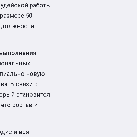
судейской работы
 размере 50
й должности
п выполнения
циональных
ипиально новую
а. В связи с
орый становится
его состав и
удие и вся