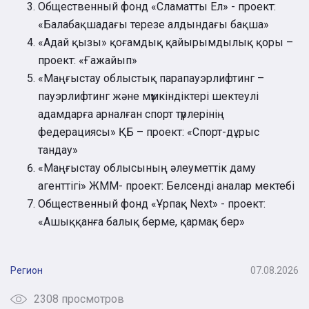
Общественный фонд «Сламатты Ел» - проект:
«Балабақшадағы терезе алдындағы бақша»
«Адай қызы» қоғамдық қайырымдылық қоры –
проект: «Ғажайып»
«Маңғыстау облыстық парапауэрлифтинг –
пауэрлифтинг және мүмкіндіктері шектеулі
адамдарға арналған спорт түрлерінің
федерациясы» ҚБ – проект: «Спорт-дұрыс
тандау»
«Маңғыстау облысының әлеуметтік даму
агенттігі» ЖММ- проект: Белсенді аналар мектебі
Общественный фонд «Ұрпақ Next» - проект:
«Ашыққанға балық берме, қармақ бер»
Регион
07.08.2026
2308 просмотров