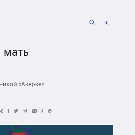
 мать
иникой «Акерке»