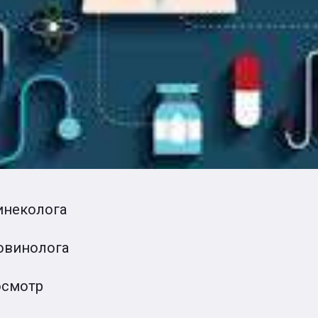
инеколога
 ювинолога
осмотр