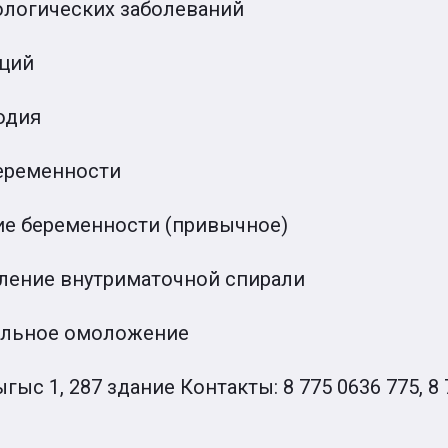
ологических заболеваний
кций
одия
беременности
ие беременности (привычное)
аление внутриматочной спирали
нальное омоложение
гыс 1, 287 здание Контакты: 8 775 0636 775, 8 7