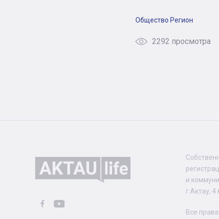
Общество
Регион
2292 просмотра
Собственн
регистра
и коммуни
г.Актау, 4
Все прав