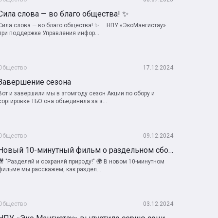
Сила слова — во благо общества! ✨
Сила слова — во благо общества! ✨ ⠀ НПУ «ЭкоМангистау»
при поддержке Управления инфор...
Общество
17.12.2024
Завершение сезона
Вот и завершили мы в этомгоду сезон Акции по сбору и
сортировке ТБО она объединила за э...
Общество
09.12.2024
Новый 10-минутный фильм о раздельном сборе отходов
🎥 "Разделяй и сохраняй природу!" 🌍 В новом 10-минутном
фильме мы расскажем, как раздел...
Общество
03.12.2024