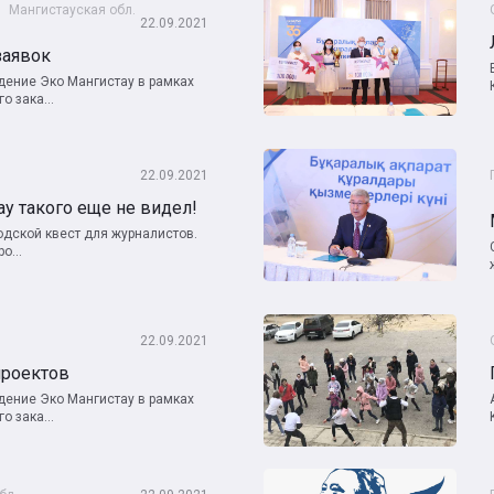
Мангистауская обл.
22.09.2021
заявок
ение Эко Мангистау в рамках
о зака...
22.09.2021
ау такого еще не видел!
родской квест для журналистов.
о...
н
22.09.2021
проектов
ение Эко Мангистау в рамках
о зака...