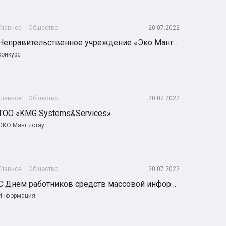
Главное
Общество
20.07.2022
Неправительственное учреждение «Эко Мангистау» объявляет о конкурсе "Энергосбережение: от идеи к действию".
конкурс
Главное
Общество
20.07.2022
ТОО «KMG Systems&Services»
ЭКО Мангыстау
Главное
Общество
20.07.2022
С Днем работников средств массовой информации!
Информация