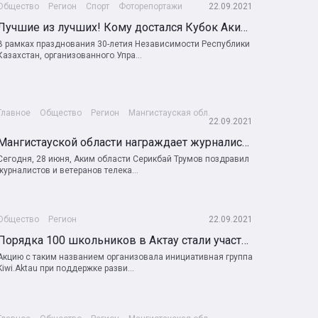
Общество
Регион
Спорт
Фоторепортажи
22.09.2021
Лучшие из лучших! Кому достался Кубок Акима области?!
В рамках празднования 30-летия Независимости Республики
Казахстан, организованного Упра...
Главное
Общество
Регион
Мангистауская обл.
22.09.2021
Мангистауской области награждает журналистов
Сегодня, 28 июня, Аким области Серикбай Трумов поздравил
журналистов и ветеранов телека...
Общество
Регион
22.09.2021
Порядка 100 школьников в Актау стали участниками акции «Вернём детям детство»
Акцию с таким названием организовала инициативная группа
Kiwi.Aktau при поддержке разви...