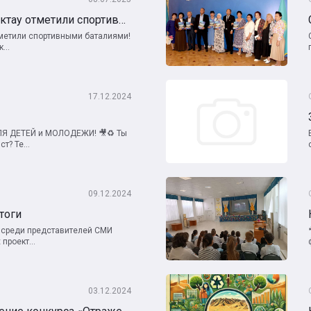
День журналистов в Актау отметили спортивными баталиями!
тметили спортивными баталиями!
...
17.12.2024
Я ДЕТЕЙ и МОЛОДЕЖИ! 🎥♻️ Ты
т? Те...
09.12.2024
тоги
 среди представителей СМИ
проект...
03.12.2024