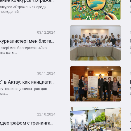
Организация и проведение конкурса «Отражение» среди учащихся образовательных учреждений
онкурса «Отражение» среди
чреждений...
03.12.2024
Маңғыстау облысының журналистері мен блогерлерін «Эко-Көзқарас» облыстық байқауына қатысуға шақырамыз!
стері мен блогерлерін «Эко-
на қаты...
30.11.2024
"Гражданский Импульс" в Актау: как инициативы граждан меняют регион
ау: как инициативы граждан
ла...
22.10.2024
Станьте мобильным видеографом с тренингами от «ЭкоМангистау»!