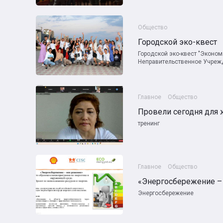
Общество
Городской эко-квест
Городской эко-квест "Эконо
Неправительственное Учрежд
Главное
Общество
тренинг
Главное
Общество
«Энергосбережение –
Энергосбережение