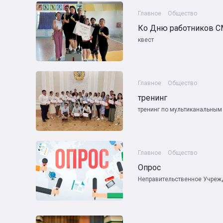
Главное
Общество
Ко Дню работников 
квест
Главное
Общество
тренинг
тренинг по мультиканальны
Главное
Общество
Опрос
Неправительственное Учреж