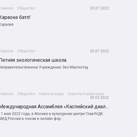
Главное
Общество
20.07.2022
Караоке батл!
Караоке
Главное
Общество
20.07.2022
Летняя экологическая школа
Неправительственное Учреждение Эко Мангистау
Главное
Общество
Новости мира
Новости Казахстана
30.03.2022
Международная Ассамблея «Каспийский диалог» - 2022
11 мая 2022 года, в Москве в культурном центре ГлавУпДК
МИД России в очном и онлайн фор...