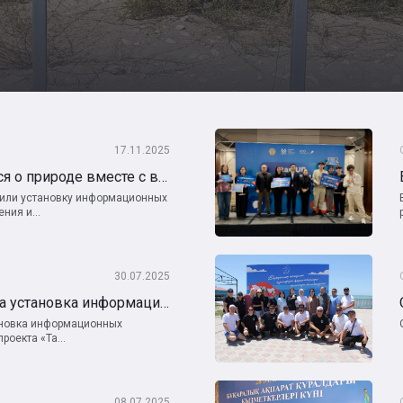
17.11.2025
ЭкоМангистау заботится о природе вместе с вами!
шили установку информационных
ния и...
30.07.2025
В Мангистау стартовала установка информационных табличек о чистоте в рамках проекта «Таза Алем: гармония чистоты и природы»
ановка информационных
роекта «Та...
08.07.2025