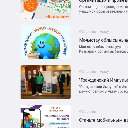
Организация и проведение к
учащихся образовательных у
Общество
Актау
Маңғыстау облысының журнали
Көзқарас» облыстық байқауы
Общество
Актау
"Гражданский Импульс" в Акт
меняют регион В Актау состоя
Общество