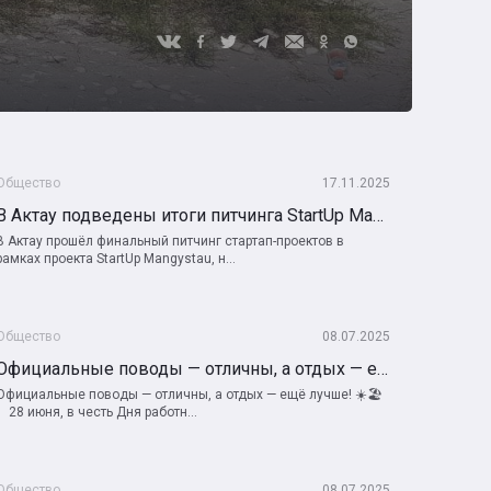
Общество
17.11.2025
В Актау подведены итоги питчинга StartUp Mangystau: определены три лучшие проекта
В Актау прошёл финальный питчинг стартап-проектов в
рамках проекта StartUp Mangystau, н...
Общество
08.07.2025
Официальные поводы — отличны, а отдых — ещё лучше! ☀️🏖️
Официальные поводы — отличны, а отдых — ещё лучше! ☀️🏖️
⠀ 28 июня, в честь Дня работн...
Общество
08.07.2025