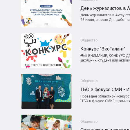
День журналистов в Актау о
28 июня, в честь Дня работник
Общество
Конкурс "ЭкоТалант"
🌍🎨 ВНИМАНИЕ, КОНКУРС ДЛ
школьник, студент или активис
Общество
ТБО в фокусе СМИ - И
Проведен областной конкурс
"ТБО в фокусе СМИ", в рамках 
Общество