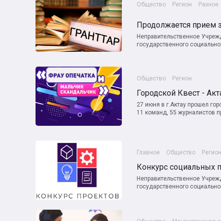
Общество
Регион
Разное
Продолжается прием 
Неправительственное Учрежд
государственного социальног
Общество
Регион
Городской Квест - Акт
27 июня в г.Актау прошел го
11 команд, 55 журналистов пр
Главное
Общество
Регио
Конкурс социальных 
Неправительственное Учрежд
государственного социальног