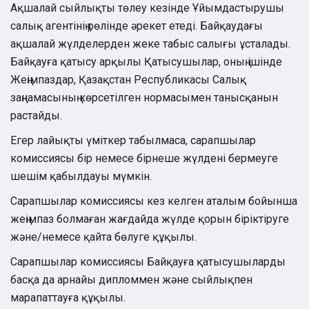
Ақшалай сыйлықты төлеу кезінде Ұйымдастырушы
салық агентінің рөлінде әрекет етеді. Байқаудағы
ақшалай жүлделерден жеке табыс салығы ұсталады.
Байқауға қатысу арқылы Қатысушылар, оның ішінде
Жеңімпаздар, Қазақстан Республикасы Салық
заңнамасының көрсетілген нормасымен танысқанын
растайды.
Егер лайықты үміткер табылмаса, сарапшылар
комиссиясы бір немесе бірнеше жүлдені бермеуге
шешім қабылдауы мүмкін.
Сарапшылар комиссиясы кез келген аталым бойынша
жеңімпаз болмаған жағдайда жүлде қорын біріктіруге
және/немесе қайта бөлуге құқылы.
Сарапшылар комиссиясы Байқауға қатысушыларды
басқа да арнайы дипломмен және сыйлықпен
марапаттауға құқылы.