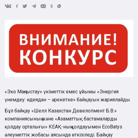
«Эко Маңғыстау» үкіметтік емес ұйымы «Энергия
үнемдеу: идеядан – әрекетке» байқауын жариялайды.
Бұл байқау «Шелл Казахстан Девелопмент Б.В.»
компаниясының және «Азаматтық бастамаларды
қолдау орталығы» КЕАҚ-ның қолдауымен EcoBatys
әлеуметтік жобасы аясында өткізіледі. Байқау