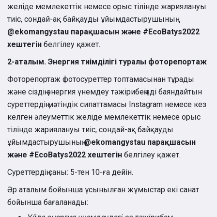
желіде мемлекеттік немесе орыс тілінде жариялануы
тиіс, сондай-ақ байқауды ұйымдастырушының
@ekomangystau парақшасын және #EcoBatys2022
хештегін
белгілеу қажет.
2-аталым. Энергия тиімділігі туралы фоторепортаж
Фоторепортаж фотосуреттер топтамасынан тұрады
және сіздің энергия үнемдеу тәжірибеңізді баяндайтын
суреттердің мәтіндік сипаттамасы Instagram немесе кез
келген әлеуметтік желіде мемлекеттік немесе орыс
тілінде жариялануы тиіс, сондай-ақ байқауды
ұйымдастырушының
@ekomangystau парақшасын
және #EcoBatys2022 хештегін
белгілеу қажет.
Суреттердің саны: 5-тен 10-ға дейін.
Әр аталым бойынша ұсынылған жұмыстар екі санат
бойынша бағаланады: