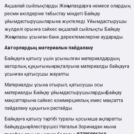
Ақшалай сыйлықтарды Жеңімпаздарға немесе олардың
ресми өкілдеріне табыстау міндеті Байқау
ұйымдастырушыларына жүктеледі. Ұйымдастырушы
жүлделі орынға сәйкес ақшалай сыйлықты Байқау
Жеңімпазы ұсынған банк деректемелеріне аударады.
Авторлардың материалын пайдалану
Байқауға қатысу үшін ұсынылған материалдардың
авторлық құқығының сақталуына материалды байқауға
ұсынған қатысушы жауапты.
Материалды ұсына отырып, қатысушы осы
материалды Байқау ұйымдастырушылардың Байқау
мақсаттарына сәйкес коммерциялық емес мақсатта
пайдалану құқығын растайды.
Байқауға қатысу тәртібі туралы қосымша ақпаратты
байқаудың үйлестірушісі Наталья Зоринадан мына