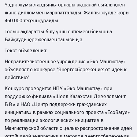
Үздік жұмыстардың авторлары ақшалай сыйлықпен
және дипломмен марапатталады. Жалпы жүлде қоры
460 000 теңгені құрайды.
Толық ақпаратты білу үшін сілтемесі бойынша
Байқаудың ережесімен танысыңыз.
Текст объявления:
Неправительственное учреждение «Эко Мангистау»
объявляет о конкурсе "Энергосбережение: от идеи к
действию".
Конкурс проводится НПУ «Эко Мангистау» при
поддержке филиала «Шелл Казахстан Девелопмент
Б.В.» и НАО «Центр поддержки гражданских
инициатив» в рамках социального проекта «EcoBatys»
по реализации экологических инициатив в
Мангистауской области с целью распространения идей
устойчивой энергетики и методов энергосбережения