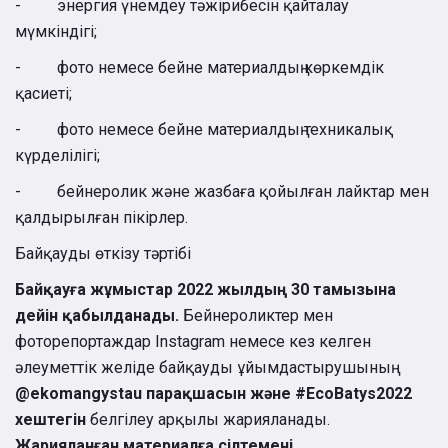
- энергия үнемдеу тәжірибесін қайталау
мүмкіндігі;
- фото немесе бейне материалдың көркемдік
қасиеті;
- фото немесе бейне материалдың техникалық
күрделілігі;
- бейнеролик және жазбаға қойылған лайктар мен
қалдырылған пікірлер.
Байқауды өткізу тәртібі
Байқауға жұмыстар 2022 жылдың 30 тамызына
дейін қабылданады.
Бейнероликтер мен
фоторепортаждар Instagram немесе кез келген
әлеуметтік желіде байқауды ұйымдастырушының
@ekomangystau парақшасын және #EcoBatys2022
хештегін
белгілеу арқылы жарияланады.
Жарияланған материалға сілтемені