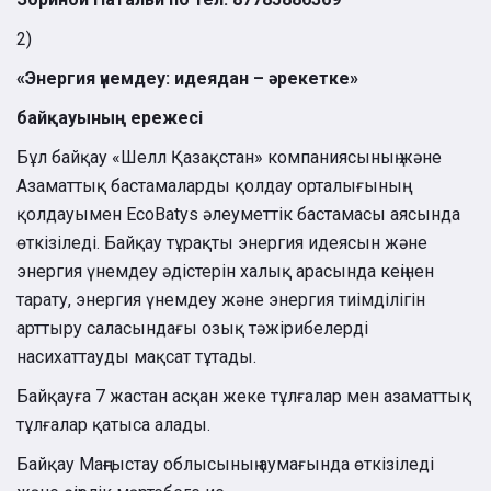
2)
«Энергия үнемдеу: идеядан – әрекетке»
байқауының ережесі
Бұл байқау «Шелл Қазақстан» компаниясының және
Азаматтық бастамаларды қолдау орталығының
қолдауымен EcoBatys әлеуметтік бастамасы аясында
өткізіледі. Байқау тұрақты энергия идеясын және
энергия үнемдеу әдістерін халық арасында кеңінен
тарату, энергия үнемдеу және энергия тиімділігін
арттыру саласындағы озық тәжірибелерді
насихаттауды мақсат тұтады.
Байқауға 7 жастан асқан жеке тұлғалар мен азаматтық
тұлғалар қатыса алады.
Байқау Маңғыстау облысының аумағында өткізіледі