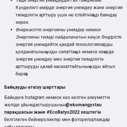
Үйде энергия үнемдеудегі өз тәжірибем.
Күнделікті өмірде энергия үнемдеу және энергия
тиімділігін арттыру үшін не істейтініңізді баяндау
керек.
Өнеркәсіпте энергияны үнемдеу немесе
Энергияны тиімді пайдаланатын кеңсе.
Өндірісте
энергия үнемдейтін қандай технологияларды
қолданатыныңызды сипаттаңыз немесе кеңседе
энергия үнемдеу мен энергия тиімділігін
арттыруды қалай насихаттайтыныңызды айтып
беріңіз.
Байқауды өткізу шарттары
Байқауға Instagram немесе кез келген әлеуметтік
желіде ұйымдастырушының
@ekomangystau
парақшасын және #EcoBatys2022 хештегін
белгілеген бейнероликтер мен фоторепортаждар
қабылданады.