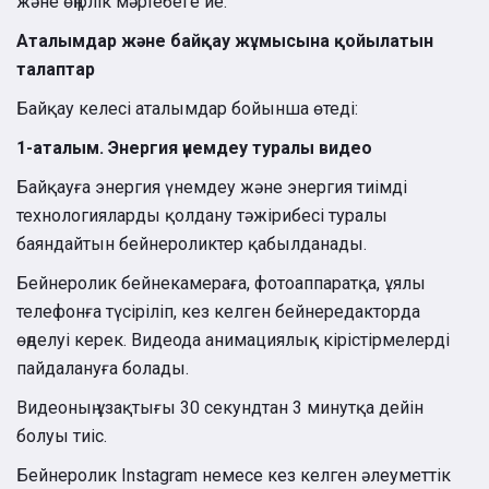
және өңірлік мәртебеге ие.
Аталымдар және байқау жұмысына қойылатын
талаптар
Байқау келесі аталымдар бойынша өтеді:
1-аталым. Энергия үнемдеу туралы видео
Байқауға энергия үнемдеу және энергия тиімді
технологияларды қолдану тәжірибесі туралы
баяндайтын бейнероликтер қабылданады.
Бейнеролик бейнекамераға, фотоаппаратқа, ұялы
телефонға түсіріліп, кез келген бейнередакторда
өңделуі керек. Видеода анимациялық кірістірмелерді
пайдалануға болады.
Видеоның ұзақтығы 30 секундтан 3 минутқа дейін
болуы тиіс.
Бейнеролик Instagram немесе кез келген әлеуметтік