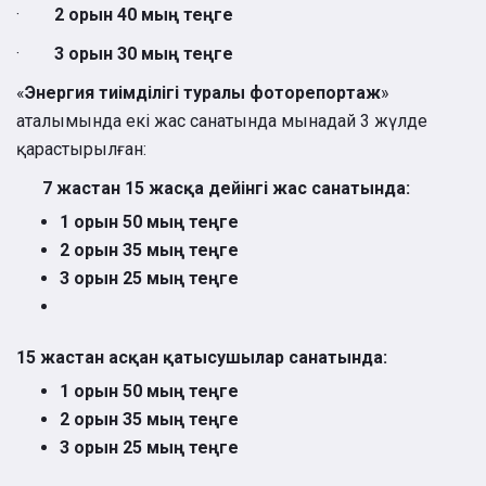
·
2 орын 40 мың теңге
·
3 орын 30 мың теңге
«
Энергия тиімділігі туралы фоторепортаж
»
аталымында екі жас санатында мынадай 3 жүлде
қарастырылған:
7 жастан 15 жасқа дейінгі жас санатында:
1 орын 50 мың теңге
2 орын 35 мың теңге
3 орын 25 мың теңге
15 жастан асқан қатысушылар санатында:
1 орын 50 мың теңге
2 орын 35 мың теңге
3 орын 25 мың теңге