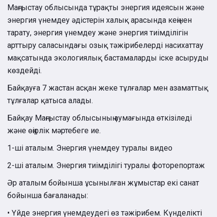
Маңғыстау облысында тұрақты энергия идеясын және
энергия үнемдеу әдістерін халық арасында кеңінен
тарату, энергия үнемдеу және энергия тиімділігін
арттыру саласындағы озық тәжірибелерді насихаттау
мақсатында экологиялық бастамаларды іске асыруды
көздейді.
Байқауға 7 жастан асқан жеке тұлғалар мен азаматтық
тұлғалар қатыса алады.
Байқау Маңғыстау облысының аумағында өткізіледі
және өңірлік мәртебеге ие.
1-ші аталым. Энергия үнемдеу туралы видео
2-ші аталым. Энергия тиімділігі туралы фоторепортаж
Әр аталым бойынша ұсынылған жұмыстар екі санат
бойынша бағаланады:
• Үйде энергия үнемдеудегі өз тәжірибем. Күнделікті