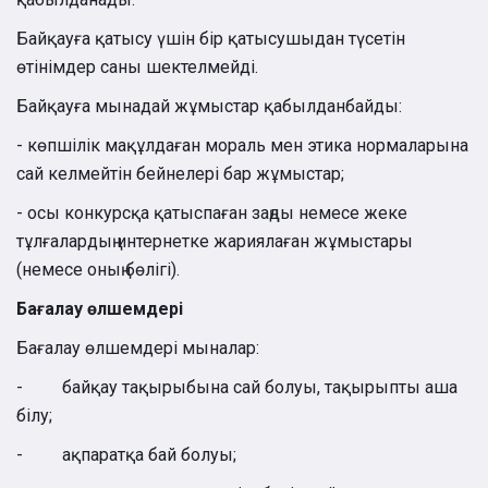
Байқауға қатысу үшін бір қатысушыдан түсетін
өтінімдер саны шектелмейді.
Байқауға мынадай жұмыстар қабылданбайды:
- көпшілік мақұлдаған мораль мен этика нормаларына
сай келмейтін бейнелері бар жұмыстар;
- осы конкурсқа қатыспаған заңды немесе жеке
тұлғалардың интернетке жариялаған жұмыстары
(немесе оның бөлігі).
Бағалау өлшемдері
Бағалау өлшемдері мыналар:
- байқау тақырыбына сай болуы, тақырыпты аша
білу;
- ақпаратқа бай болуы;