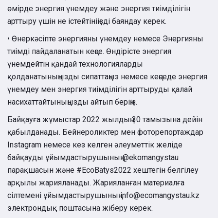
өмірде энергия үнемдеу және энергия тиімділігін
арттыру үшін не істейтініңізді баяндау керек.
• Өнеркәсіпте энергияны үнемдеу немесе Энергияны
тиімді пайдаланатын кеңсе. Өндірісте энергия
үнемдейтін қандай технологияларды
қолданатыныңызды сипаттаңыз немесе кеңседе энергия
үнемдеу мен энергия тиімділігін арттыруды қалай
насихаттайтыныңызды айтып беріңіз.
Байқауға жұмыстар 2022 жылдың 30 тамызына дейін
қабылданады. Бейнероликтер мен фоторепортаждар
Instagram немесе кез келген әлеуметтік желіде
байқауды ұйымдастырушының @ekomangystau
парақшасын және #EcoBatys2022 хештегін белгілеу
арқылы жарияланады. Жарияланған материалға
сілтемені ұйымдастырушының info@ecomangystau.kz
электрондық поштасына жіберу керек.