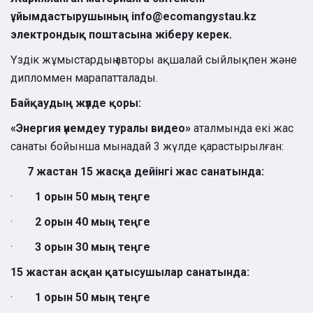
ұйымдастырушының info@ecomangystau.kz
электрондық поштасына жіберу керек.
Үздік жұмыстардың авторы ақшалай сыйлықпен және
дипломмен марапатталады.
Байқаудың жүлде қоры:
«Энергия үнемдеу туралы видео»
аталмында екі жас
санаты бойынша мынадай 3 жүлде қарастырылған:
7 жастан 15 жасқа дейінгі жас санатында:
·
1 орын 50 мың теңге
·
2 орын 40 мың теңге
·
3 орын 30 мың теңге
15 жастан асқан қатысушылар санатында:
·
1 орын 50 мың теңге